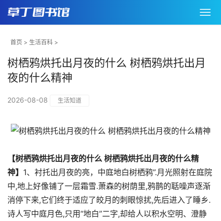
首页
>
生活百科
>
树栖鸦烘托出月夜的什么 树栖鸦烘托出月
夜的什么精神
2026-08-08
生活知道
【树栖鸦烘托出月夜的什么 树栖鸦烘托出月夜的什么精
神】
1、衬托出月夜的亮，中庭地白树栖鸦”.月光照射在庭院
中,地上好像铺了一层霜雪.萧森的树荫里,鸦鹊的聒噪声逐渐
消停下来,它们终于适应了皎月的刺眼惊扰,先后进入了睡乡.
诗人写中庭月色,只用“地白”二字,却给人以积水空明、澄静