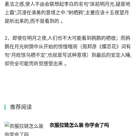
素洁之感,使人不由会联想起李白的名句“床前明月光,疑是地
上霜”,沉浸在清美的意境之中.“树栖鸦”,主要应该十五夜望月
是听出来的,而不是看到的 。
2、即使在明月之夜,人们也不大可能看到鸦鹊的栖宿；而鸦
鹊在月光树荫中从开始的惊惶喧闹（周邦彦《蝶恋花》词有
句“月皎惊乌栖不定”,也就是写这种意境）到最后的安定入睡,
却完全可能凭听觉感受出来 。
推荐阅读
衣服拉链怎么装 你学会了吗